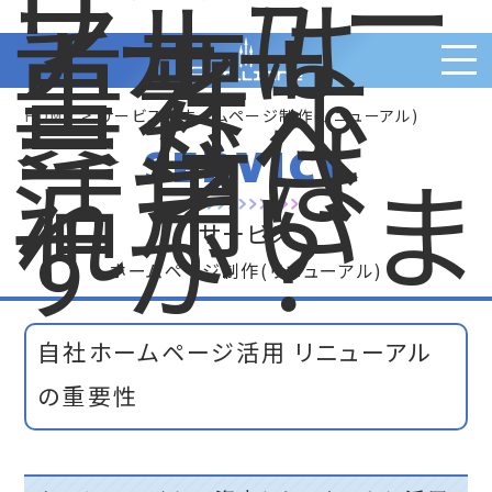
リニュー
アルは
重要！
貴社ホ
ームぺ
ージは
>
HOME
サービス ホームページ制作(リニューアル)
活用さ
SERVICE
れていま
すか？
サービス
ホームページ制作(リニューアル)
自社ホームページ活用 リニューアル
の重要性