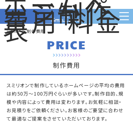
ホームペ
ージ制作
費用 料金
表
>
HOME
制作費用
PRICE
制作費用
スミリオンで制作しているホームページの平均の費用
は約50万～100万円ぐらいが多いです。制作目的、規
模や内容によって費用は変わります。お気軽に相談・
お見積りをご依頼ください。お客様のご要望に合わせ
て最適なご提案をさせていただいております。