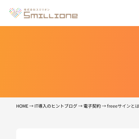
HOME
→
IT導入のヒントブログ
→
電子契約
→
freeeサイン