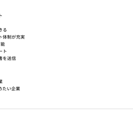
ト
きる
ト体制が充実
可能
ート
書を送信
業
めたい企業