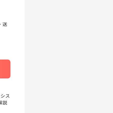
・送
約シス
解説