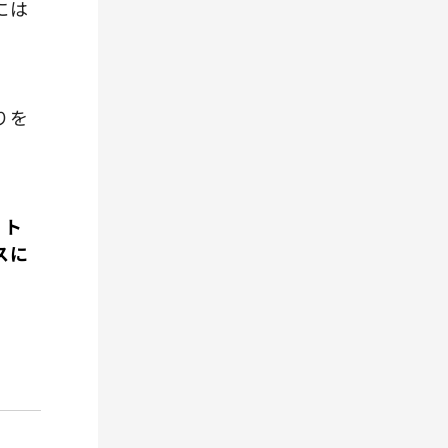
には
りを
ット
スに